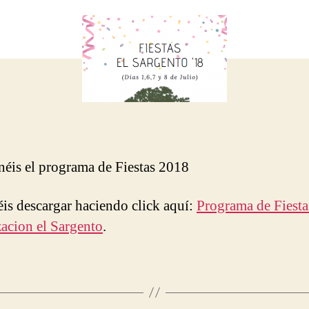
entrada
entrada
néis el programa de Fiestas 2018
is descargar haciendo click aquí:
Programa de Fiest
acion el Sargento
.