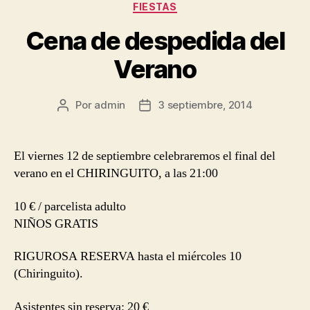
Categorías
FIESTAS
Cena de despedida del
Verano
Por
admin
3 septiembre, 2014
Autor
Fecha
de
de
la
la
entrada
entrada
El viernes 12 de septiembre celebraremos el final del
verano en el CHIRINGUITO, a las 21:00
10 € / parcelista adulto
NIÑOS GRATIS
RIGUROSA RESERVA hasta el miércoles 10
(Chiringuito).
Asistentes sin reserva: 20 €