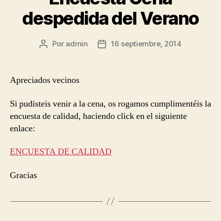
despedida del Verano
Por
admin
16 septiembre, 2014
Autor
Fecha
de
de
la
la
entrada
entrada
Apreciados vecinos
Si pudisteis venir a la cena, os rogamos cumplimentéis la
encuesta de calidad, haciendo click en el siguiente
enlace:
ENCUESTA DE CALIDAD
Gracias