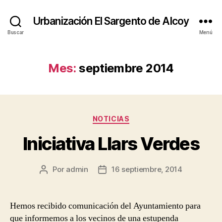
Urbanización El Sargento de Alcoy
Buscar
Menú
Mes:
septiembre 2014
Categorías
NOTICIAS
Iniciativa Llars Verdes
Por
admin
16 septiembre, 2014
Autor
Fecha
de
de
la
la
entrada
entrada
Hemos recibido comunicación del Ayuntamiento para
que informemos a los vecinos de una estupenda