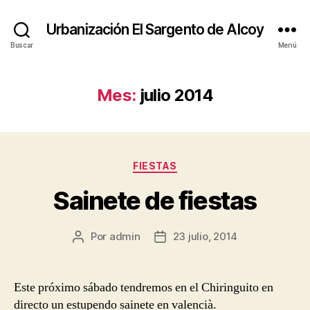
Urbanización El Sargento de Alcoy
Buscar
Menú
Mes:
julio 2014
Categorías
FIESTAS
Sainete de fiestas
Por
admin
23 julio, 2014
Autor
Fecha
de
de
la
la
entrada
entrada
Este próximo sábado tendremos en el Chiringuito en
directo un estupendo sainete en valencià.