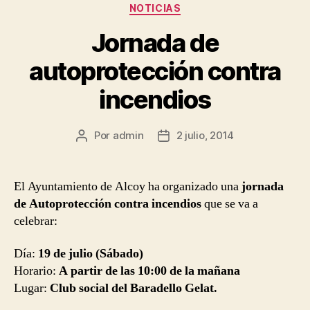
Categorías
NOTICIAS
Jornada de
autoprotección contra
incendios
Por
admin
2 julio, 2014
Autor
Fecha
de
de
la
la
entrada
entrada
El Ayuntamiento de Alcoy ha organizado una
jornada
de Autoprotección contra incendios
que se va a
celebrar:
Día:
19 de julio (Sábado)
Horario:
A partir de las 10:00 de la mañana
Lugar:
Club social del Baradello Gelat.