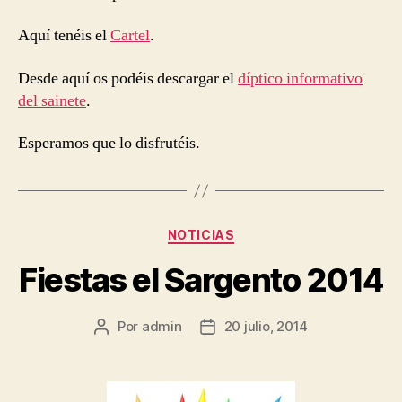
Aquí tenéis el
Cartel
.
Desde aquí os podéis descargar el
díptico informativo
del sainete
.
Esperamos que lo disfrutéis.
Categorías
NOTICIAS
Fiestas el Sargento 2014
Por
admin
20 julio, 2014
Autor
Fecha
de
de
la
la
entrada
entrada