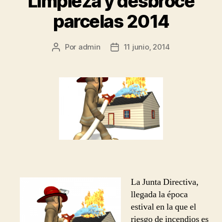
Limpieza y desbroce
parcelas 2014
Por
admin
11 junio, 2014
Autor
Fecha
de
de
la
la
entrada
entrada
La Junta Directiva,
llegada la época
estival en la que el
riesgo de incendios es