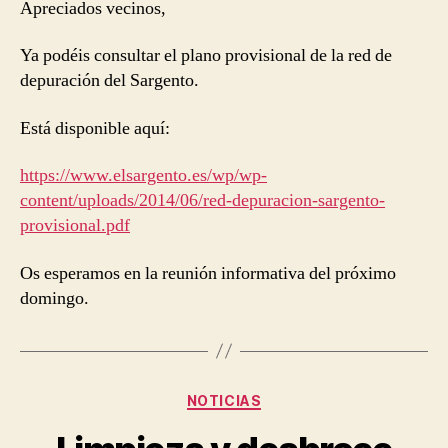
entrada
entrada
Apreciados vecinos,
Ya podéis consultar el plano provisional de la red de
depuración del Sargento.
Está disponible aquí:
https://www.elsargento.es/wp/wp-
content/uploads/2014/06/red-depuracion-sargento-
provisional.pdf
Os esperamos en la reunión informativa del próximo
domingo.
Categorías
NOTICIAS