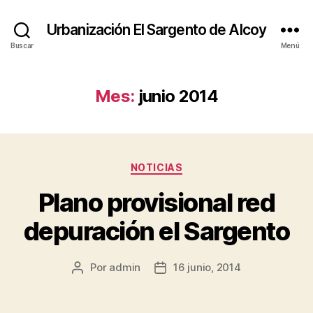
Urbanización El Sargento de Alcoy
Buscar
Menú
Mes:
junio 2014
Categorías
NOTICIAS
Plano provisional red
depuración el Sargento
Por
admin
16 junio, 2014
Autor
Fecha
de
de
la
la