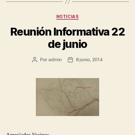
Categorías
NOTICIAS
Reunión Informativa 22
de junio
Por
admin
8 junio, 2014
Autor
Fecha
de
de
la
la
entrada
entrada
Apreciados Vecinos